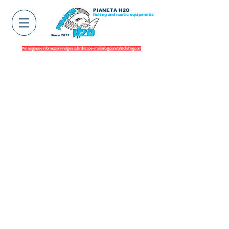
PIANETA H2O
fishing and nautic equipments
Since 2013
Per esigenze e informazioni rivolgersi all'indirizzo e-mail
info@pianetah2ofishing.com