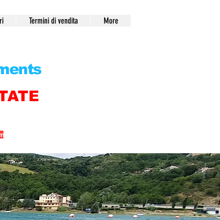
ri
Termini di vendita
More
Puoi pagare fino a 12 rate con ALMA!
pments
TATE
om