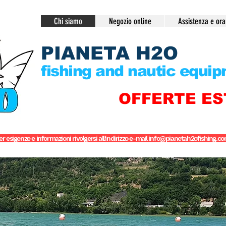
Chi siamo
Negozio online
Assistenza e ora
PIANETA H2O
fishing and nautic equi
OFFERTE ES
er esigenze e informazioni rivolgersi all'indirizzo e-mail
info@pianetah2ofishing.c