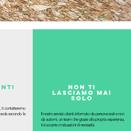
enti
non ti
lasciamo mai
solo
, ti contatteremo
roceda secondo le
Il nostro servizio clienti è formato da persone reali e non
da automi, un team che grazie alla propria esperienza,
ti è accanto in situazioni di necessità.