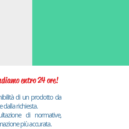
pondiamo entro 24
ore!
ibilità di un prodotto da
dalla richiesta.
tazione di normative,
rmazione più accurata.