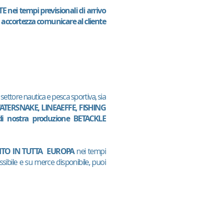
 nei tempi previsionali di arrivo
a accortezza comunicare al cliente
 settore nautica e pesca sportiva, sia
WATERSNAKE, LINEAEFFE, FISHING
 nostra produzione BETACKLE
TO IN TUTTA EUROPA
nei tempi
ssibile e su merce disponibile, puoi