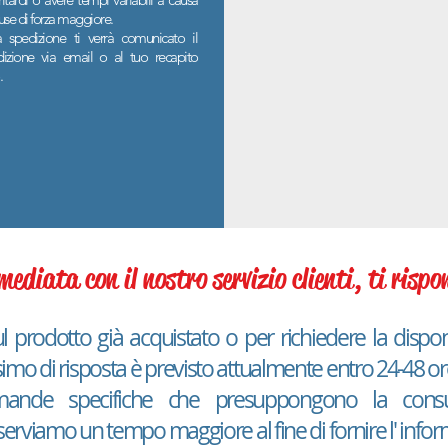
ause di forza maggiore.
 spedizione ti verrà comunicato il
dizione via email o al tuo recapito
.
ediata con il nostro servizio clienti, ti ris
l prodotto già acquistato o per richiedere la dispon
mo di risposta è previsto attualmente entro 24-48 ore 
ande specifiche che presuppongono la consul
iserviamo un tempo maggiore al fine di fornire l' info