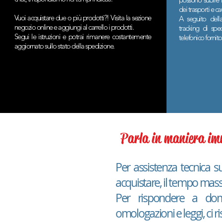
dei trasporti e c
Vuoi acquistare due o più prodotti?! Visita la sezione
A seguito della
negozio online e aggiungi al carrello i prodotti.
tracking di spe
Segui le istruzioni e potrai rimanere costantemente
telefonico fornito
aggiornato sullo stato della spedizione.
Parla in maniera imm
Per assistenza tecnica su
acquistare, il tempo massi
Per rispondere a dom
omologazioni e leggi, ci r