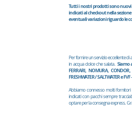
Tutti i nostri prodotti sono nuov
indicati al checkout nella sezion
eventuali variazioni riguardo le 
Per fornire un servizio eccellente di
in acqua dolce che salata.
Siamo a
FERRARI, NOMURA, CONDOR, H
FRESHWATER / SALTWATER e FVF -
Abbiamo connesso molti fornitori d
indicati con pacchi sempre tracciab
optare per la consegna express. Graz