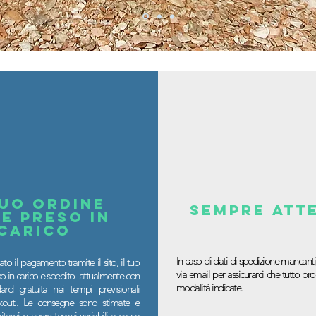
tuo ordine
sempre att
ne preso in
carico
In caso di dati di spedizione mancanti
ato il pagamento tramite il sito, il tuo
via email per assicurarci che tutto p
so in carico e spedito attualmente con
modalità indicate.
rd gratuita nei tempi previsionali
ckout.. Le consegne sono stimate e
itardi o avere tempi variabili a causa