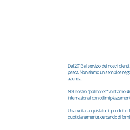
Dal 2013 al servizio dei nostri clien
pesca. Non siamo un semplice negozio
azienda.
Nel nostro "palmares" vantiamo
d
internazionali con ottimi piazzament
Una volta acquistato il prodotto l'
quotidianamente, cercando di fornire