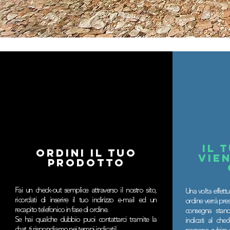
il 
ordini il tuo
vie
prodotto
Fai un check-out semplice attraverso il nostro sito,
Una volta effettu
ricordati di inserire il tuo indirizzo e-mail ed un
ordine verrà pre
recapito telefonico in fase di ordine.
consegna standa
Se hai qualche dubbio puoi contattarci tramite la
indicati al che
chat, ti rispondiamo nei tempi indicati!
possono subire r