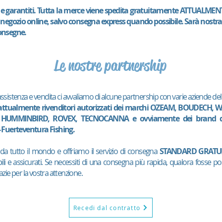
i e garantiti. Tutta la merce viene spedita gratuitamente ATTUALMENTE
e negozio online, salvo consegna express quando possibile. Sarà nostr
consegne.
Le nostre partnership
 assistenza e vendita ci avvaliamo di alcune partnership con varie aziende del
ttualmente rivenditori autorizzati dei marchi OZEAM, BOUDECH, 
UMMINBIRD, ROVEX, TECNOCANNA e ovviamente dei brand di
 Fuerteventura Fishing.
a tutto il mondo e offriamo il servizio di consegna
STANDARD GRATUI
ili e assicurati. Se necessiti di una consegna più rapida, qualora fosse po
ie per la vostra attenzione.
Recedi dal contratto