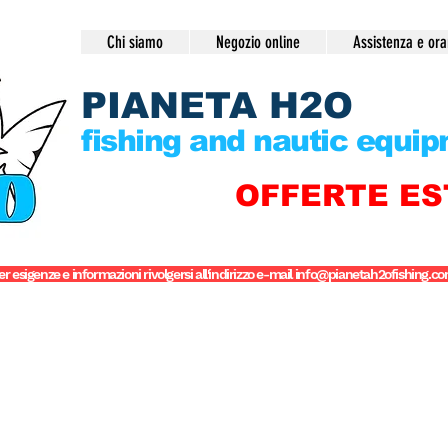
Chi siamo
Negozio online
Assistenza e ora
PIANETA H2O
fishing and nautic equi
OFFERTE ES
er esigenze e informazioni rivolgersi all'indirizzo e-mail
info@pianetah2ofishing.c