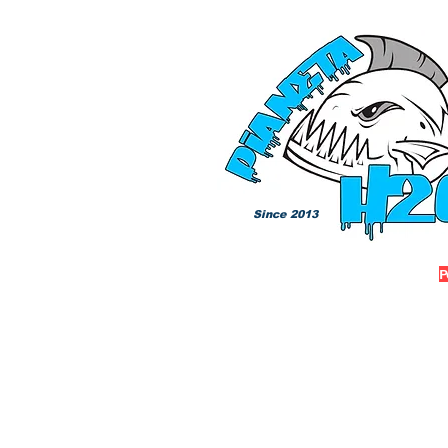
Since 2013
P
Negozio
/
Esche carpfishing