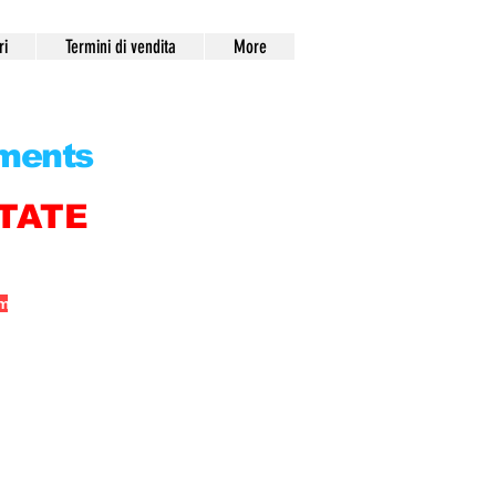
ri
Termini di vendita
More
Puoi pagare fino a 12 rate con ALMA!
pments
TATE
om