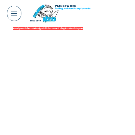
PIANETA H2O
fishing and nautic equipments
Since 2013
Per esigenze e informazioni rivolgersi all'indirizzo e-mail
info@pianetah2ofishing.com
Negozio
/
Paddle SUP surf